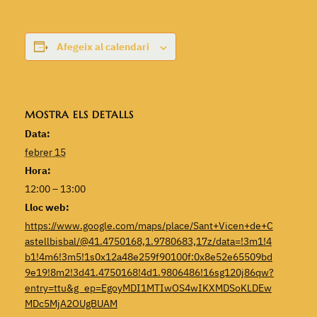
Afegeix al calendari
MOSTRA ELS DETALLS
Data:
febrer 15
Hora:
12:00 – 13:00
Lloc web:
https://www.google.com/maps/place/Sant+Vicen+de+C
astellbisbal/@41.4750168,1.9780683,17z/data=!3m1!4
b1!4m6!3m5!1s0x12a48e259f90100f:0x8e52e65509bd
9e19!8m2!3d41.4750168!4d1.9806486!16sg120j86qw?
entry=ttu&g_ep=EgoyMDI1MTIwOS4wIKXMDSoKLDEw
MDc5MjA2OUgBUAM