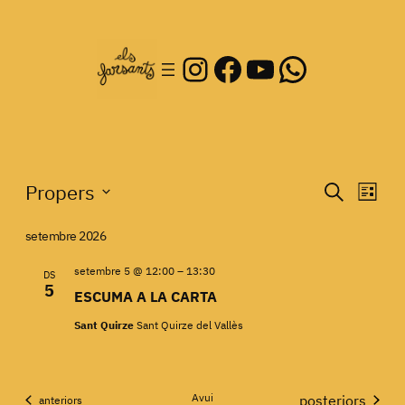
Instagram
Facebook
YouTube
WhatsA
Esdeveniments
Naveg
Nav
Propers
Cerca
Llista
de
Selecciona
visual
visu
setembre 2026
una
i
data.
Esd
setembre 5 @ 12:00
–
13:30
DS
cerca
5
ESCUMA A LA CARTA
d'Esde
Sant Quirze
Sant Quirze del Vallès
Avui
Esdeveniments
posteriors
Esdeveniments
anteriors